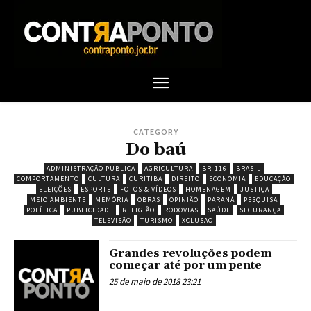
CATEGORY
Do baú
ADMINISTRAÇÃO PÚBLICA
AGRICULTURA
BR-116
BRASIL
COMPORTAMENTO
CULTURA
CURITIBA
DIREITO
ECONOMIA
EDUCAÇÃO
ELEIÇÕES
ESPORTE
FOTOS & VÍDEOS
HOMENAGEM
JUSTIÇA
MEIO AMBIENTE
MEMÓRIA
OBRAS
OPINIÃO
PARANÁ
PESQUISA
POLÍTICA
PUBLICIDADE
RELIGIÃO
RODOVIAS
SAÚDE
SEGURANÇA
TELEVISÃO
TURISMO
XCLUSAO
Grandes revoluções podem
começar até por um pente
25 de maio de 2018 23:21