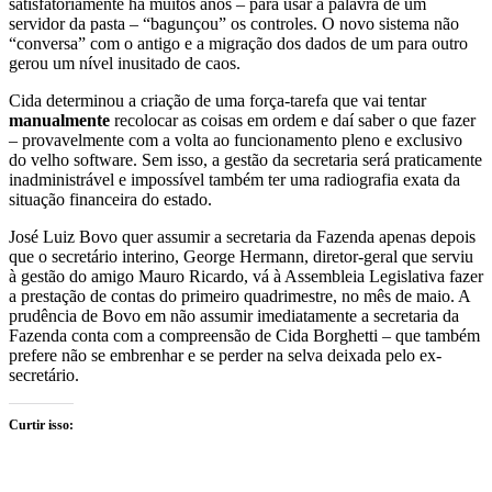
satisfatoriamente há muitos anos – para usar a palavra de um
servidor da pasta – “bagunçou” os controles. O novo sistema não
“conversa” com o antigo e a migração dos dados de um para outro
gerou um nível inusitado de caos.
Cida determinou a criação de uma força-tarefa que vai tentar
manualmente
recolocar as coisas em ordem e daí saber o que fazer
– provavelmente com a volta ao funcionamento pleno e exclusivo
do velho software. Sem isso, a gestão da secretaria será praticamente
inadministrável e impossível também ter uma radiografia exata da
situação financeira do estado.
José Luiz Bovo quer assumir a secretaria da Fazenda apenas depois
que o secretário interino, George Hermann, diretor-geral que serviu
à gestão do amigo Mauro Ricardo, vá à Assembleia Legislativa fazer
a prestação de contas do primeiro quadrimestre, no mês de maio. A
prudência de Bovo em não assumir imediatamente a secretaria da
Fazenda conta com a compreensão de Cida Borghetti – que também
prefere não se embrenhar e se perder na selva deixada pelo ex-
secretário.
Curtir isso: