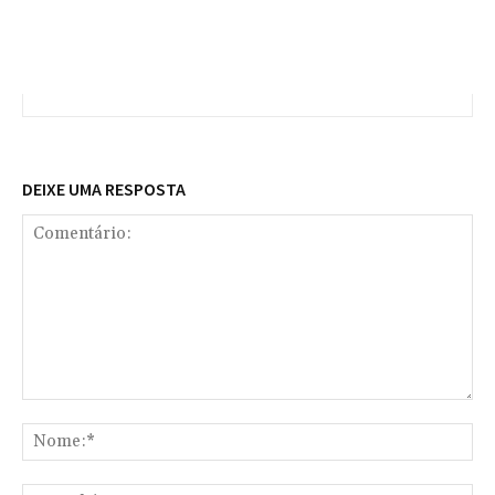
DEIXE UMA RESPOSTA
Comentário:
No
E-