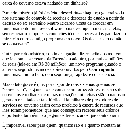
caixa do governo estava nadando em dinheiro?
Parte do mistério já foi desfeito: descobriu-se bagunça generalizada
nos sistemas de controle de receitas e despesas do estado a partir da
decisão do ex-secretário Mauro Ricardo Costa de colocar em
funcionamento um novo software para desempenhar estas tarefas,
sem esperar o tempo e as condições técnicas necessárias para fazer a
migração entre o antigo programa e o novo. Os dois sistemas “não
se conversam”.
Outra parte do mistério, sob investigação, diz respeito aos motivos
que levaram a secretaria da Fazenda a adquirir, por muitos milhões
de reais (fala-se em R$ 30 milhões), um novo programa quando o
anterior, segundo técnicos da área ouvidos pelo
Contraponto
,
funcionava muito bem, com segurança, rapidez e consistência.
Mas o fato grave é que, por dispor de dois sistemas que não se
“conversam”, pagamento de contas com fornecedores, repasses de
convênios e milhares de outras operações rotineiras estão parados ou
gerando resultados estapafúrdios. Há milhares de prestadores de
serviços ao governo assim como prefeitos à espera de recursos que
lhes foram prometidos, que não conseguem receber seus créditos –
e, portanto, também não pagam os terceirizados que contrataram.
É impossível saber para quem, quantos são e a quanto montam as