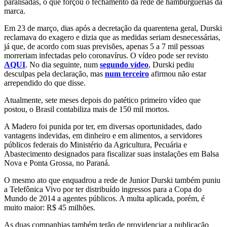
paralisadas, o que forçou o fechamento da rede de hamburguerias da
marca.
Em 23 de março, dias após a decretação da quarentena geral, Durski
reclamava do exagero e dizia que as medidas seriam desnecessárias,
já que, de acordo com suas previsões, apenas 5 a 7 mil pessoas
morreriam infectadas pelo coronavírus. O vídeo pode ser revisto
AQUI
. No dia seguinte, num
segundo vídeo
, Durski pediu
desculpas pela declaração, mas
num terceiro
afirmou não estar
arrependido do que disse.
Atualmente, sete meses depois do patético primeiro vídeo que
postou, o Brasil contabiliza mais de 150 mil mortos.
A Madero foi punida por ter, em diversas oportunidades, dado
vantagens indevidas, em dinheiro e em alimentos, a servidores
públicos federais do Ministério da Agricultura, Pecuária e
Abastecimento designados para fiscalizar suas instalações em Balsa
Nova e Ponta Grossa, no Paraná.
O mesmo ato que enquadrou a rede de Junior Durski também puniu
a Telefônica Vivo por ter distribuído ingressos para a Copa do
Mundo de 2014 a agentes públicos. A multa aplicada, porém, é
muito maior: R$ 45 milhões.
As duas companhias também terão de providenciar a publicação