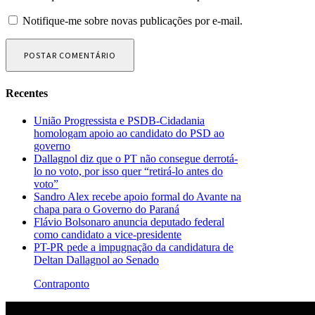
Notifique-me sobre novas publicações por e-mail.
Recentes
União Progressista e PSDB-Cidadania
homologam apoio ao candidato do PSD ao
governo
Dallagnol diz que o PT não consegue derrotá-
lo no voto, por isso quer “retirá-lo antes do
voto”
Sandro Alex recebe apoio formal do Avante na
chapa para o Governo do Paraná
Flávio Bolsonaro anuncia deputado federal
como candidato a vice-presidente
PT-PR pede a impugnação da candidatura de
Deltan Dallagnol ao Senado
Contraponto