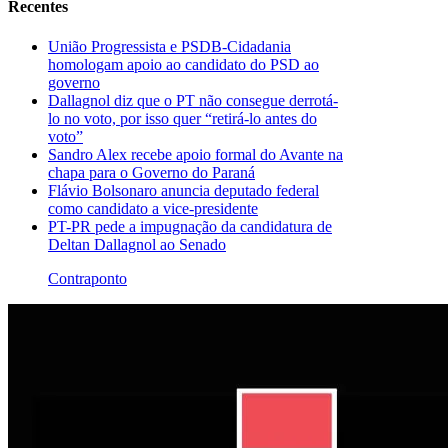
Recentes
União Progressista e PSDB-Cidadania
homologam apoio ao candidato do PSD ao
governo
Dallagnol diz que o PT não consegue derrotá-
lo no voto, por isso quer “retirá-lo antes do
voto”
Sandro Alex recebe apoio formal do Avante na
chapa para o Governo do Paraná
Flávio Bolsonaro anuncia deputado federal
como candidato a vice-presidente
PT-PR pede a impugnação da candidatura de
Deltan Dallagnol ao Senado
Contraponto