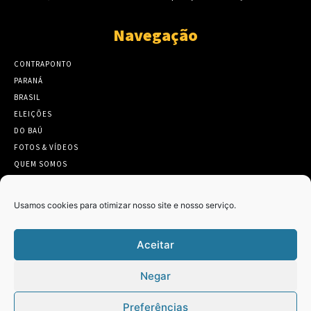
Navegação
CONTRAPONTO
PARANÁ
BRASIL
ELEIÇÕES
DO BAÚ
FOTOS & VÍDEOS
QUEM SOMOS
CONTATO
Usamos cookies para otimizar nosso site e nosso serviço.
Aceitar
Twitter
Clique para aceitar os cookies marketing
Negar
Tweets by Contraponto_jor
e ativar este conteúdo
Preferências