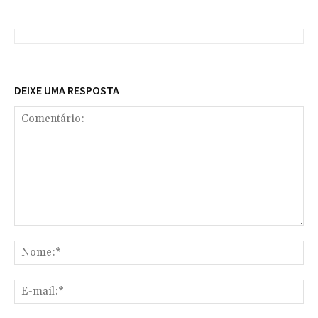
DEIXE UMA RESPOSTA
Comentário:
No
E-
mai