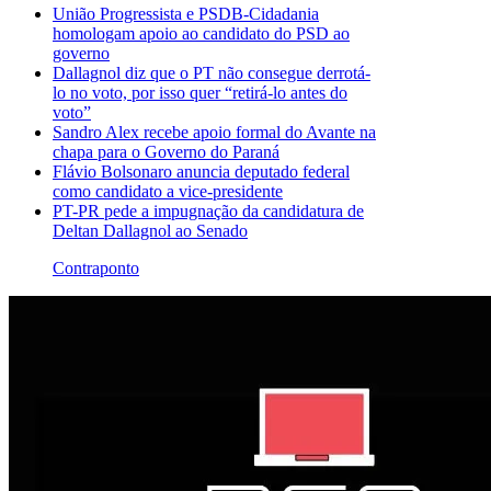
União Progressista e PSDB-Cidadania
homologam apoio ao candidato do PSD ao
governo
Dallagnol diz que o PT não consegue derrotá-
lo no voto, por isso quer “retirá-lo antes do
voto”
Sandro Alex recebe apoio formal do Avante na
chapa para o Governo do Paraná
Flávio Bolsonaro anuncia deputado federal
como candidato a vice-presidente
PT-PR pede a impugnação da candidatura de
Deltan Dallagnol ao Senado
Contraponto