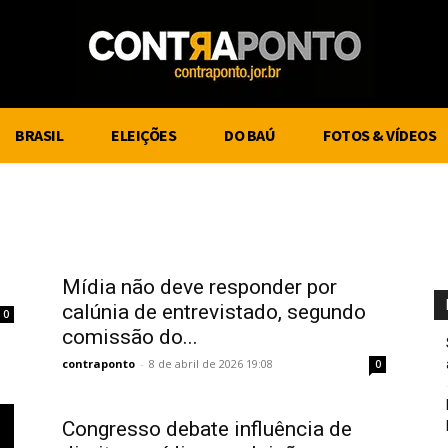
BRASIL
ELEIÇÕES
DO BAÚ
FOTOS & VÍDEOS
Mídia não deve responder por
calúnia de entrevistado, segundo
0
comissão do...
contraponto
-
8 de abril de 2026 19:08
0
Congresso debate influência de