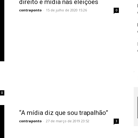
direito e mídia nas eleições
contraponto
-
15 de julho de 2020 15:26
0
0
“A mídia diz que sou trapalhão”
contraponto
-
27 de março de 2019 23:52
3