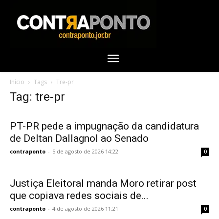
Início
Tags
Tre-pr
Tag: tre-pr
PT-PR pede a impugnação da candidatura
de Deltan Dallagnol ao Senado
contraponto
-
5 de agosto de 2026 14:22
0
Justiça Eleitoral manda Moro retirar post
que copiava redes sociais de...
contraponto
-
4 de agosto de 2026 11:21
0