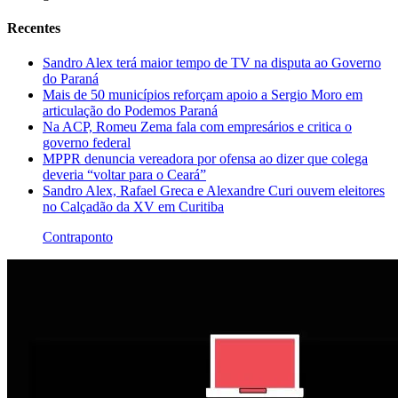
Recentes
Sandro Alex terá maior tempo de TV na disputa ao Governo
do Paraná
Mais de 50 municípios reforçam apoio a Sergio Moro em
articulação do Podemos Paraná
Na ACP, Romeu Zema fala com empresários e critica o
governo federal
MPPR denuncia vereadora por ofensa ao dizer que colega
deveria “voltar para o Ceará”
Sandro Alex, Rafael Greca e Alexandre Curi ouvem eleitores
no Calçadão da XV em Curitiba
Contraponto