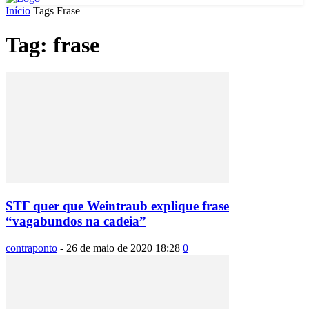
Início
Tags
Frase
Tag: frase
STF quer que Weintraub explique frase
“vagabundos na cadeia”
contraponto
-
26 de maio de 2020 18:28
0