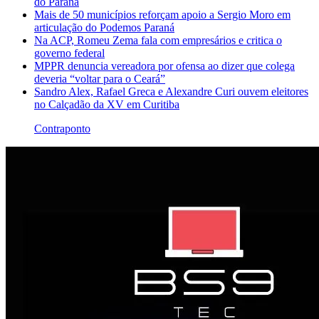
do Paraná
Mais de 50 municípios reforçam apoio a Sergio Moro em
articulação do Podemos Paraná
Na ACP, Romeu Zema fala com empresários e critica o
governo federal
MPPR denuncia vereadora por ofensa ao dizer que colega
deveria “voltar para o Ceará”
Sandro Alex, Rafael Greca e Alexandre Curi ouvem eleitores
no Calçadão da XV em Curitiba
Contraponto