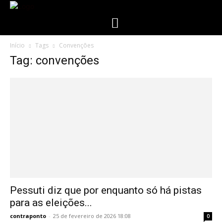
Início
Tags
Convenções
Tag: convenções
Pessuti diz que por enquanto só há pistas
para as eleições...
contraponto
-
25 de fevereiro de 2026 18:08
0