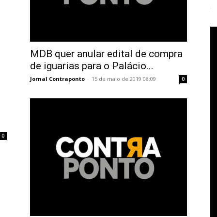
MDB quer anular edital de compra
de iguarias para o Palácio...
Jornal Contraponto
-
15 de maio de 2019 08:09
0
0