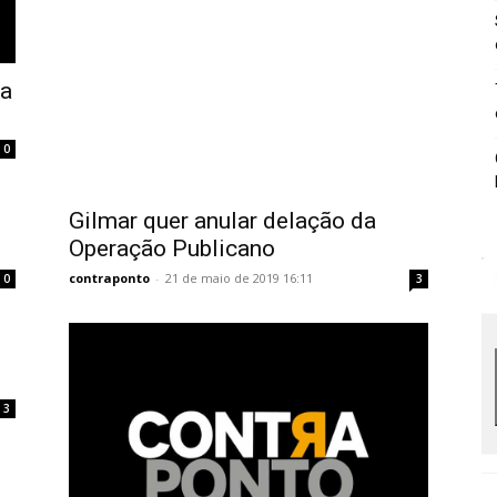
da
0
Gilmar quer anular delação da
Operação Publicano
contraponto
-
21 de maio de 2019 16:11
0
3
3