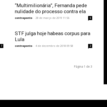
“Multimilionária”, Fernanda pede
nulidade do processo contra ela
contraponto
-
28 de março de 2019 11:56
6
STF julga hoje habeas corpus para
Lula
contraponto
-
4 de dezembro de 2018 09:58
7
2
Página 1 de 3