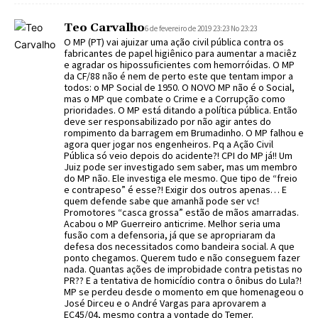
Teo Carvalho
6 de fevereiro de 2019 23:23 No 23:23
O MP (PT) vai ajuizar uma ação civil pública contra os
fabricantes de papel higiênico para aumentar a maciêz
e agradar os hipossuficientes com hemorróidas. O MP
da CF/88 não é nem de perto este que tentam impor a
todos: o MP Social de 1950. O NOVO MP não é o Social,
mas o MP que combate o Crime e a Corrupção como
prioridades. O MP está ditando a política pública. Então
deve ser responsabilizado por não agir antes do
rompimento da barragem em Brumadinho. O MP falhou e
agora quer jogar nos engenheiros. Pq a Ação Civil
Pública só veio depois do acidente?! CPI do MP já!! Um
Juiz pode ser investigado sem saber, mas um membro
do MP não. Ele investiga ele mesmo. Que tipo de “freio
e contrapeso” é esse?! Exigir dos outros apenas… E
quem defende sabe que amanhã pode ser vc!
Promotores “casca grossa” estão de mãos amarradas.
Acabou o MP Guerreiro anticrime. Melhor seria uma
fusão com a defensoria, já que se apropriaram da
defesa dos necessitados como bandeira social. A que
ponto chegamos. Querem tudo e não conseguem fazer
nada. Quantas ações de improbidade contra petistas no
PR?? E a tentativa de homicídio contra o ônibus do Lula?!
MP se perdeu desde o momento em que homenageou o
José Dirceu e o André Vargas para aprovarem a
EC45/04, mesmo contra a vontade do Temer.