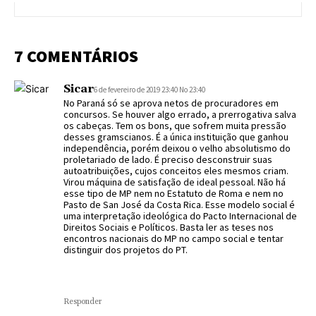
7 COMENTÁRIOS
Sicar
6 de fevereiro de 2019 23:40 No 23:40
No Paraná só se aprova netos de procuradores em
concursos. Se houver algo errado, a prerrogativa salva
os cabeças. Tem os bons, que sofrem muita pressão
desses gramscianos. É a única instituição que ganhou
independência, porém deixou o velho absolutismo do
proletariado de lado. É preciso desconstruir suas
autoatribuições, cujos conceitos eles mesmos criam.
Virou máquina de satisfação de ideal pessoal. Não há
esse tipo de MP nem no Estatuto de Roma e nem no
Pasto de San José da Costa Rica. Esse modelo social é
uma interpretação ideológica do Pacto Internacional de
Direitos Sociais e Políticos. Basta ler as teses nos
encontros nacionais do MP no campo social e tentar
distinguir dos projetos do PT.
Responder