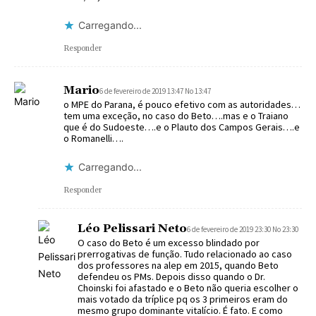
Carregando...
Responder
Mario
6 de fevereiro de 2019 13:47 No 13:47
o MPE do Parana, é pouco efetivo com as autoridades…
tem uma exceção, no caso do Beto….mas e o Traiano
que é do Sudoeste….e o Plauto dos Campos Gerais….e
o Romanelli….
Carregando...
Responder
Léo Pelissari Neto
6 de fevereiro de 2019 23:30 No 23:30
O caso do Beto é um excesso blindado por
prerrogativas de função. Tudo relacionado ao caso
dos professores na alep em 2015, quando Beto
defendeu os PMs. Depois disso quando o Dr.
Choinski foi afastado e o Beto não queria escolher o
mais votado da tríplice pq os 3 primeiros eram do
mesmo grupo dominante vitalício. É fato. E como