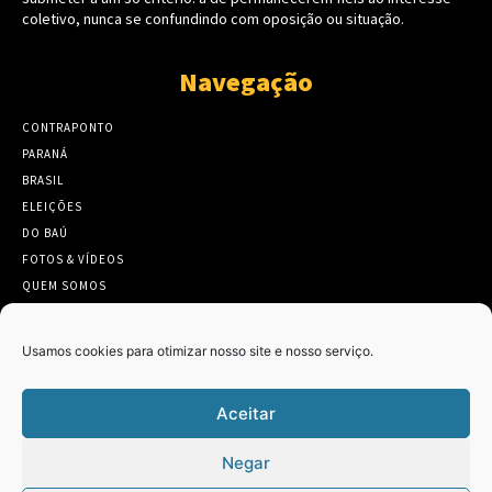
coletivo, nunca se confundindo com oposição ou situação.
Navegação
CONTRAPONTO
PARANÁ
BRASIL
ELEIÇÕES
DO BAÚ
FOTOS & VÍDEOS
QUEM SOMOS
CONTATO
Usamos cookies para otimizar nosso site e nosso serviço.
Aceitar
Twitter
Clique para aceitar os cookies marketing
Negar
Tweets by Contraponto_jor
e ativar este conteúdo