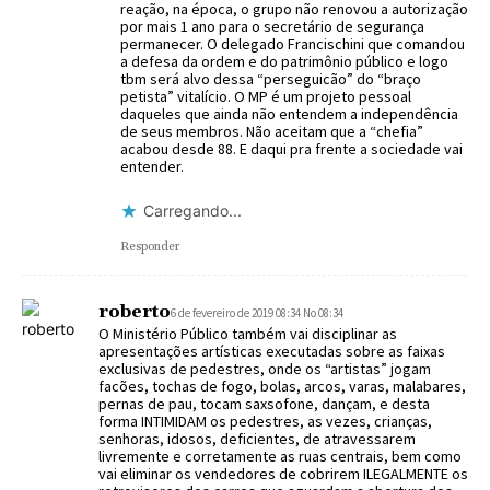
reação, na época, o grupo não renovou a autorização
por mais 1 ano para o secretário de segurança
permanecer. O delegado Francischini que comandou
a defesa da ordem e do patrimônio público e logo
tbm será alvo dessa “perseguicão” do “braço
petista” vitalício. O MP é um projeto pessoal
daqueles que ainda não entendem a independência
de seus membros. Não aceitam que a “chefia”
acabou desde 88. E daqui pra frente a sociedade vai
entender.
Carregando...
Responder
roberto
6 de fevereiro de 2019 08:34 No 08:34
O Ministério Público também vai disciplinar as
apresentações artísticas executadas sobre as faixas
exclusivas de pedestres, onde os “artistas” jogam
facões, tochas de fogo, bolas, arcos, varas, malabares,
pernas de pau, tocam saxsofone, dançam, e desta
forma INTIMIDAM os pedestres, as vezes, crianças,
senhoras, idosos, deficientes, de atravessarem
livremente e corretamente as ruas centrais, bem como
vai eliminar os vendedores de cobrirem ILEGALMENTE os