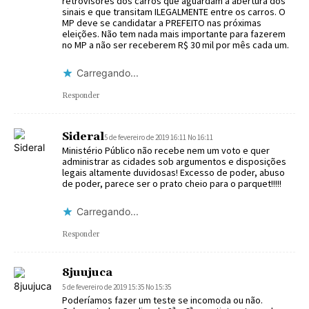
retrovisores dos carros que aguardam a abertura dos
sinais e que transitam ILEGALMENTE entre os carros. O
MP deve se candidatar a PREFEITO nas próximas
eleições. Não tem nada mais importante para fazerem
no MP a não ser receberem R$ 30 mil por mês cada um.
Carregando...
Responder
Sideral
5 de fevereiro de 2019 16:11 No 16:11
Ministério Público não recebe nem um voto e quer
administrar as cidades sob argumentos e disposições
legais altamente duvidosas! Excesso de poder, abuso
de poder, parece ser o prato cheio para o parquet!!!!!
Carregando...
Responder
8juujuca
5 de fevereiro de 2019 15:35 No 15:35
Poderíamos fazer um teste se incomoda ou não.