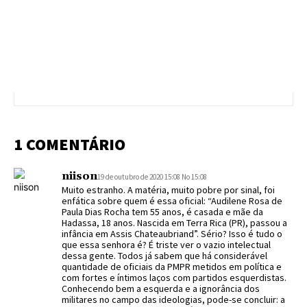
1 COMENTÁRIO
niison
19 de outubro de 2020 15:08 No 15:08
Muito estranho. A matéria, muito pobre por sinal, foi
enfática sobre quem é essa oficial: “Audilene Rosa de
Paula Dias Rocha tem 55 anos, é casada e mãe da
Hadassa, 18 anos. Nascida em Terra Rica (PR), passou a
infância em Assis Chateaubriand”. Sério? Isso é tudo o
que essa senhora é? É triste ver o vazio intelectual
dessa gente. Todos já sabem que há considerável
quantidade de oficiais da PMPR metidos em política e
com fortes e íntimos laços com partidos esquerdistas.
Conhecendo bem a esquerda e a ignorância dos
militares no campo das ideologias, pode-se concluir: a