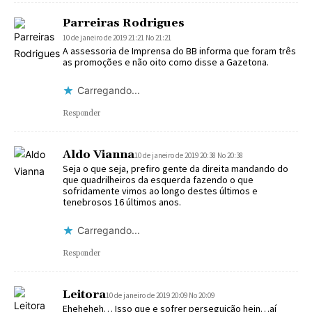
Parreiras Rodrigues
10 de janeiro de 2019 21:21 No 21:21
A assessoria de Imprensa do BB informa que foram três
as promoções e não oito como disse a Gazetona.
Carregando...
Responder
Aldo Vianna
10 de janeiro de 2019 20:38 No 20:38
Seja o que seja, prefiro gente da direita mandando do
que quadrilheiros da esquerda fazendo o que
sofridamente vimos ao longo destes últimos e
tenebrosos 16 últimos anos.
Carregando...
Responder
Leitora
10 de janeiro de 2019 20:09 No 20:09
Eheheheh… Isso que e sofrer perseguição hein…aí