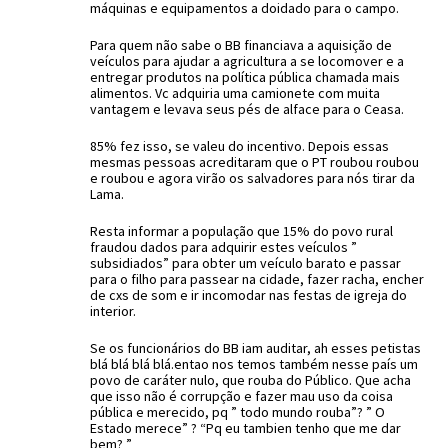
máquinas e equipamentos a doidado para o campo.
Para quem não sabe o BB financiava a aquisição de
veículos para ajudar a agricultura a se locomover e a
entregar produtos na política pública chamada mais
alimentos. Vc adquiria uma camionete com muita
vantagem e levava seus pés de alface para o Ceasa.
85% fez isso, se valeu do incentivo. Depois essas
mesmas pessoas acreditaram que o PT roubou roubou
e roubou e agora virão os salvadores para nós tirar da
Lama.
Resta informar a população que 15% do povo rural
fraudou dados para adquirir estes veículos ”
subsidiados” para obter um veículo barato e passar
para o filho para passear na cidade, fazer racha, encher
de cxs de som e ir incomodar nas festas de igreja do
interior.
Se os funcionários do BB iam auditar, ah esses petistas
blá blá blá blá.entao nos temos também nesse país um
povo de caráter nulo, que rouba do Público. Que acha
que isso não é corrupção e fazer mau uso da coisa
pública e merecido, pq ” todo mundo rouba”? ” O
Estado merece” ? “Pq eu tambien tenho que me dar
bem? ”