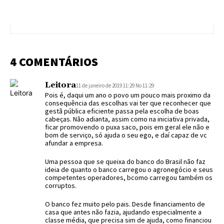
4 COMENTÁRIOS
Leitora
11 de janeiro de 2019 11:29 No 11:29
Pois é, daqui um ano o povo um pouco mais proximo da
consequência das escolhas vai ter que reconhecer que
gestã pública eficiente passa pela escolha de boas
cabeças. Não adianta, assim como na iniciativa privada,
ficar promovendo o puxa saco, pois em geral ele não e
bom de serviço, só ajuda o seu ego, e daí capaz de vc
afundar a empresa.
Uma pessoa que se queixa do banco do Brasil não faz
ideia de quanto o banco carregou o agronegócio e seus
competentes operadores, bcomo carregou também os
corruptos.
O banco fez muito pelo pais. Desde financiamento de
casa que antes não fazia, ajudando especialmente a
classe média, que precisa sim de ajuda, como financiou