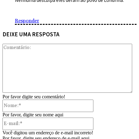
Nenhuma desculpa eles deram ao povo de Londrina.
Responder
DEIXE UMA RESPOSTA
Com
Por favor digite seu comentário!
Nome:*
Por favor, digite seu nome aqui
E-
mail:*
Você digitou um endereço de e-mail incorreto!
Por favor, digite seu endereço de e-mail aqui