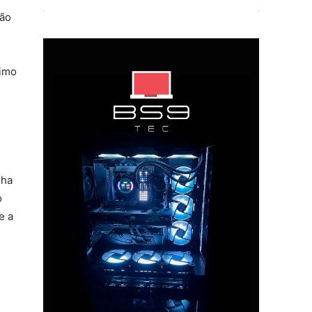
ção
ximo
nha
o
e a