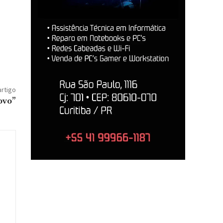
artigo
ovo”