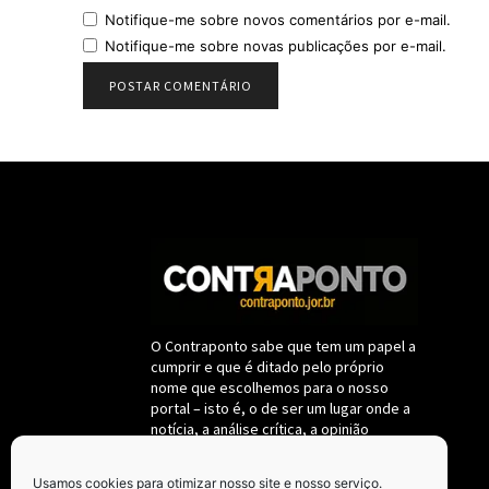
Notifique-me sobre novos comentários por e-mail.
Notifique-me sobre novas publicações por e-mail.
O Contraponto sabe que tem um papel a
cumprir e que é ditado pelo próprio
nome que escolhemos para o nosso
portal – isto é, o de ser um lugar onde a
notícia, a análise crítica, a opinião
destemida sobre fatos políticos e da
administração pública deverão se
Usamos cookies para otimizar nosso site e nosso serviço.