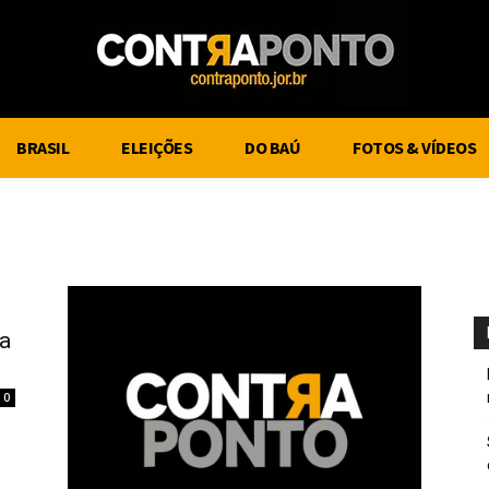
BRASIL
ELEIÇÕES
DO BAÚ
FOTOS & VÍDEOS
na
0