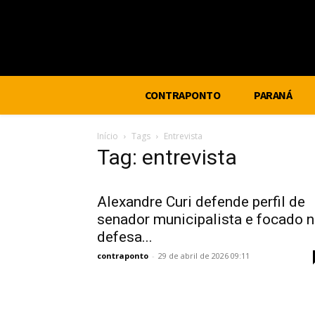
CONTRAPONTO
PARANÁ
Início
Tags
Entrevista
Tag: entrevista
Alexandre Curi defende perfil de
senador municipalista e focado 
defesa...
contraponto
-
29 de abril de 2026 09:11