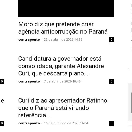
Moro diz que pretende criar
agência anticorrupção no Paraná
contraponto
-
22 de abril de 2026 14:35
0
Candidatura a governador está
consolidada, garante Alexandre
Curi, que descarta plano...
contraponto
-
7 de abril de 2026 10:46
0
0
 e
Curi diz ao apresentador Ratinho
que o Paraná está virando
referência...
contraponto
-
16 de outubro de 2025 16:04
0
0