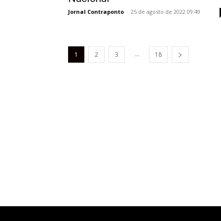
Jornal Contraponto
-
25 de agosto de 2022 09:49
...
1
2
3
18