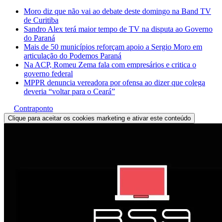
Moro diz que não vai ao debate deste domingo na Band TV
de Curitiba
Sandro Alex terá maior tempo de TV na disputa ao Governo
do Paraná
Mais de 50 municípios reforçam apoio a Sergio Moro em
articulação do Podemos Paraná
Na ACP, Romeu Zema fala com empresários e critica o
governo federal
MPPR denuncia vereadora por ofensa ao dizer que colega
deveria “voltar para o Ceará”
Contraponto
Clique para aceitar os cookies marketing e ativar este conteúdo