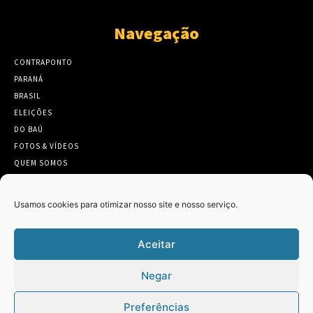
Navegação
CONTRAPONTO
PARANÁ
BRASIL
ELEIÇÕES
DO BAÚ
FOTOS & VÍDEOS
QUEM SOMOS
CONTATO
Usamos cookies para otimizar nosso site e nosso serviço.
Aceitar
Twitter
Clique para aceitar os cookies marketing
Negar
Tweets by Contraponto_jor
e ativar este conteúdo
Preferências