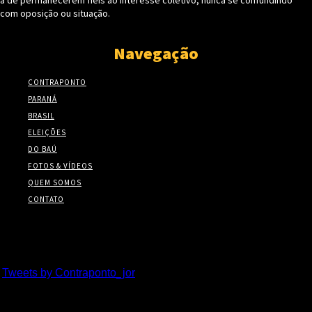
a de permanecerem fieis ao interesse coletivo, nunca se confundindo
com oposição ou situação.
Navegação
CONTRAPONTO
PARANÁ
BRASIL
ELEIÇÕES
DO BAÚ
FOTOS & VÍDEOS
QUEM SOMOS
CONTATO
Twitter
Tweets by Contraponto_jor