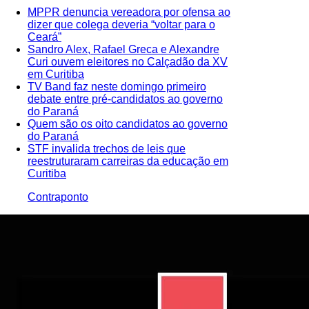
MPPR denuncia vereadora por ofensa ao
dizer que colega deveria “voltar para o
Ceará”
Sandro Alex, Rafael Greca e Alexandre
Curi ouvem eleitores no Calçadão da XV
em Curitiba
TV Band faz neste domingo primeiro
debate entre pré-candidatos ao governo
do Paraná
Quem são os oito candidatos ao governo
do Paraná
STF invalida trechos de leis que
reestruturaram carreiras da educação em
Curitiba
Contraponto