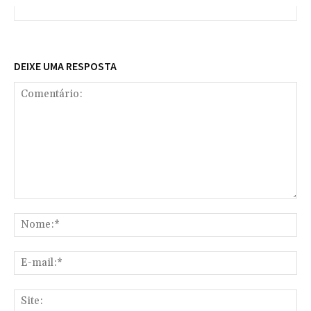
DEIXE UMA RESPOSTA
Comentário:
No
E-
mai
Sit