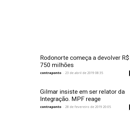
Rodonorte começa a devolver R$
750 milhões
contraponto
-
23 de abril de 2019 08:35
Gilmar insiste em ser relator da
Integração. MPF reage
contraponto
-
28 de fevereiro de 2019 20:05