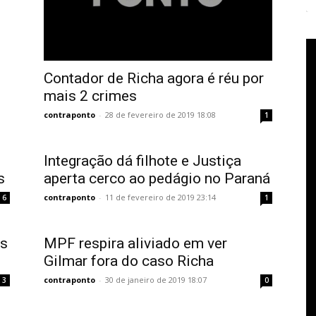
Contador de Richa agora é réu por
mais 2 crimes
contraponto
-
28 de fevereiro de 2019 18:08
1
Integração dá filhote e Justiça
s
aperta cerco ao pedágio no Paraná
contraponto
-
11 de fevereiro de 2019 23:14
6
1
is
MPF respira aliviado em ver
Gilmar fora do caso Richa
contraponto
-
30 de janeiro de 2019 18:07
3
0