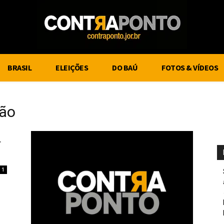
BRASIL
ELEIÇÕES
DO BAÚ
FOTOS & VÍDEOS
ção
r
1