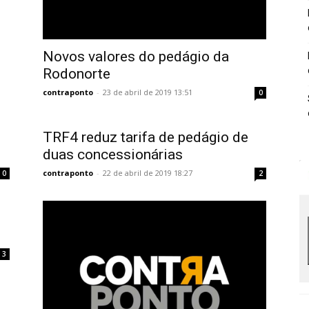
Novos valores do pedágio da
Rodonorte
contraponto
-
23 de abril de 2019 13:51
0
TRF4 reduz tarifa de pedágio de
duas concessionárias
contraponto
-
22 de abril de 2019 18:27
0
2
3