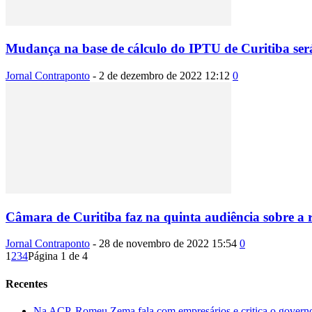
Mudança na base de cálculo do IPTU de Curitiba será
Jornal Contraponto
-
2 de dezembro de 2022 12:12
0
Câmara de Curitiba faz na quinta audiência sobre a r
Jornal Contraponto
-
28 de novembro de 2022 15:54
0
1
2
3
4
Página 1 de 4
Recentes
Na ACP, Romeu Zema fala com empresários e critica o governo