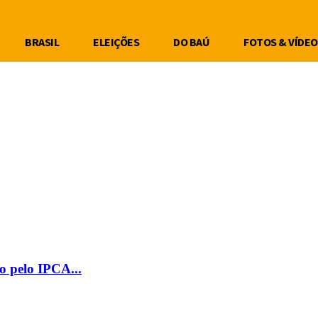
BRASIL
ELEIÇÕES
DO BAÚ
FOTOS & VÍDEO
o pelo IPCA...