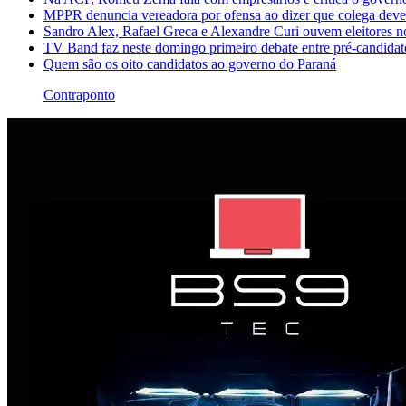
MPPR denuncia vereadora por ofensa ao dizer que colega dever
Sandro Alex, Rafael Greca e Alexandre Curi ouvem eleitores 
TV Band faz neste domingo primeiro debate entre pré-candida
Quem são os oito candidatos ao governo do Paraná
Contraponto