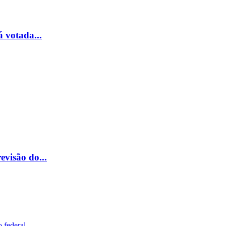
 votada...
evisão do...
 federal