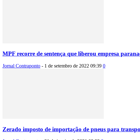
MPF recorre de sentença que liberou empresa paranaen
Jornal Contraponto
-
1 de setembro de 2022 09:39
0
Zerado imposto de importação de pneus para transpo