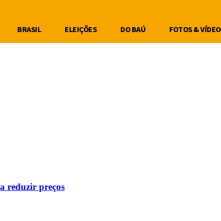
BRASIL
ELEIÇÕES
DO BAÚ
FOTOS & VÍDEO
a reduzir preços