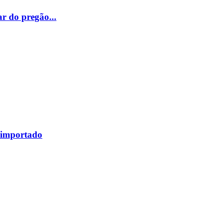
ar do pregão...
e importado