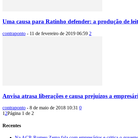
Uma causa para Ratinho defender: a produção de lei
contraponto
-
11 de fevereiro de 2019 06:59
2
Anvisa atrasa liberações e causa prejuízos a empresár
contraponto
-
8 de maio de 2018 10:31
0
1
2
Página 1 de 2
Recentes
Na ACP, Romeu Zema fala com empresários e critica o governo