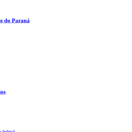
te do Paraná
ios
 federal