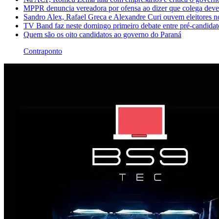
MPPR denuncia vereadora por ofensa ao dizer que colega dever
Sandro Alex, Rafael Greca e Alexandre Curi ouvem eleitores 
TV Band faz neste domingo primeiro debate entre pré-candida
Quem são os oito candidatos ao governo do Paraná
Contraponto