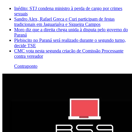
Inédito: STJ condena ministro à perda de cargo por crimes
sexuais
Sandro Alex, Rafael Greca e Curi participam de festas
tradicionais em Jaguariaíva e Siqueira Campos
Moro diz que a direita chega unida à disputa pelo governo do
Paraná
Plebiscito no Paraná será realizado durante o segundo turno,
decide TSE
CMC vota nesta segunda criação de Comissão Processante
contra vereador
Contraponto