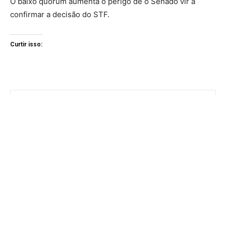
O baixo quórum aumenta o perigo de o Senado vir a
confirmar a decisão do STF.
Curtir isso: