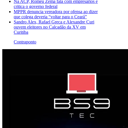
Na ACP, Romeu Zema fala com empresários e
critica o governo federal
MPPR denuncia vereadora por ofensa ao dizer
que colega deveria “voltar para o Ceará”
Sandro Alex, Rafael Greca e Alexandre Curi
ouvem eleitores no Calçadão da XV em
Curitiba
Contraponto