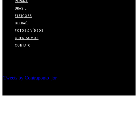
PARANÁ
BRASIL
ELEIÇÕES
DO BAÚ
FOTOS & VÍDEOS
QUEM SOMOS
CONTATO
Twitter
Tweets by Contraponto_jor