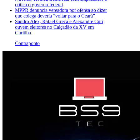
critica o governo federal
MPPR denuncia vereadora por ofensa ao dizer
que colega deveria “voltar para o Ceará”
Sandro Alex, Rafael Greca e Alexandre Curi
ouvem eleitores no Calçadão da XV em
Curitiba
Contraponto