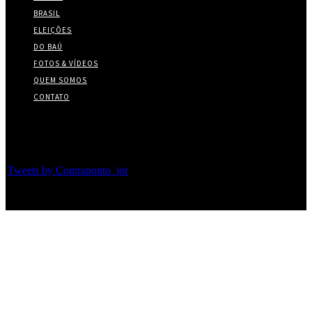
BRASIL
ELEIÇÕES
DO BAÚ
FOTOS & VÍDEOS
QUEM SOMOS
CONTATO
Twitter
Tweets by Contraponto_jor