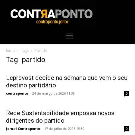
Início
Tags
Partido
Tag: partido
Leprevost decide na semana que vem o seu
destino partidário
contraponto
-
24 de março de 2026 11:39
0
Rede Sustentabilidade empossa novos
dirigentes do partido
Jornal Contraponto
-
17 de julho de 2025 15:30
0