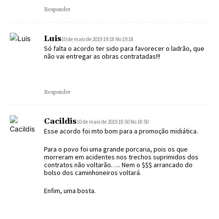
Responder
Luis
10 de maio de 2019 19:18 No 19:18
Só falta o acordo ter sido para favorecer o ladrão, que
não vai entregar as obras contratadas!!!
Responder
Cacildis
10 de maio de 2019 18:50 No 18:50
Esse acordo foi mto bom para a promoção midiática.
Para o povo foi uma grande porcaria, pois os que
morreram em acidentes nos trechos suprimidos dos
contratos não voltarão….. Nem o $$$ arrancado do
bolso dos caminhoneiros voltará.
Enfim, uma bosta.