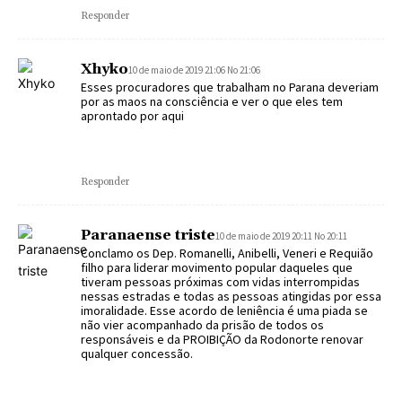
Responder
Xhyko
10 de maio de 2019 21:06 No 21:06
Esses procuradores que trabalham no Parana deveriam
por as maos na consciência e ver o que eles tem
aprontado por aqui
Responder
Paranaense triste
10 de maio de 2019 20:11 No 20:11
Conclamo os Dep. Romanelli, Anibelli, Veneri e Requião
filho para liderar movimento popular daqueles que
tiveram pessoas próximas com vidas interrompidas
nessas estradas e todas as pessoas atingidas por essa
imoralidade. Esse acordo de leniência é uma piada se
não vier acompanhado da prisão de todos os
responsáveis e da PROIBIÇÃO da Rodonorte renovar
qualquer concessão.