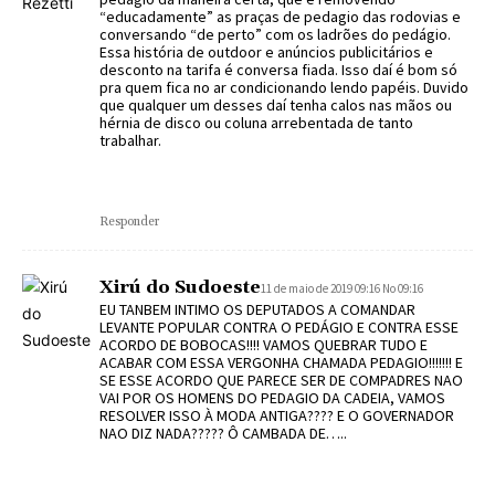
“educadamente” as praças de pedagio das rodovias e
conversando “de perto” com os ladrões do pedágio.
Essa história de outdoor e anúncios publicitários e
desconto na tarifa é conversa fiada. Isso daí é bom só
pra quem fica no ar condicionando lendo papéis. Duvido
que qualquer um desses daí tenha calos nas mãos ou
hérnia de disco ou coluna arrebentada de tanto
trabalhar.
Responder
Xirú do Sudoeste
11 de maio de 2019 09:16 No 09:16
EU TANBEM INTIMO OS DEPUTADOS A COMANDAR
LEVANTE POPULAR CONTRA O PEDÁGIO E CONTRA ESSE
ACORDO DE BOBOCAS!!!! VAMOS QUEBRAR TUDO E
ACABAR COM ESSA VERGONHA CHAMADA PEDAGIO!!!!!!! E
SE ESSE ACORDO QUE PARECE SER DE COMPADRES NAO
VAI POR OS HOMENS DO PEDAGIO DA CADEIA, VAMOS
RESOLVER ISSO À MODA ANTIGA???? E O GOVERNADOR
NAO DIZ NADA????? Ô CAMBADA DE…..