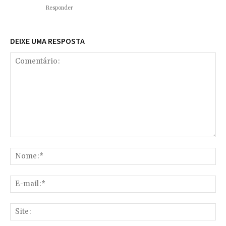
Responder
DEIXE UMA RESPOSTA
Comentário:
No
E-
mai
Sit