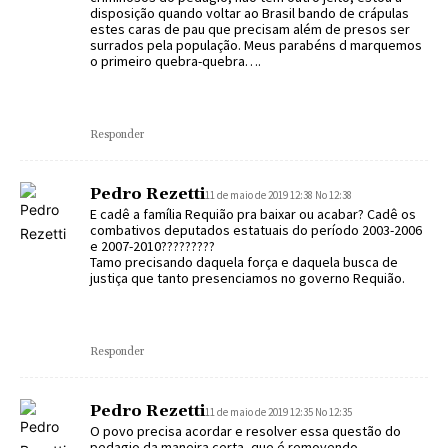
disposição quando voltar ao Brasil bando de crápulas
estes caras de pau que precisam além de presos ser
surrados pela população. Meus parabéns d marquemos
o primeiro quebra-quebra….
Responder
Pedro Rezetti
11 de maio de 2019 12:38 No 12:38
E cadê a família Requião pra baixar ou acabar? Cadê os
combativos deputados estatuais do período 2003-2006
e 2007-2010?????????
Tamo precisando daquela força e daquela busca de
justiça que tanto presenciamos no governo Requião.
Responder
Pedro Rezetti
11 de maio de 2019 12:35 No 12:35
O povo precisa acordar e resolver essa questão do
pedagio da maneira certa, que é removendo