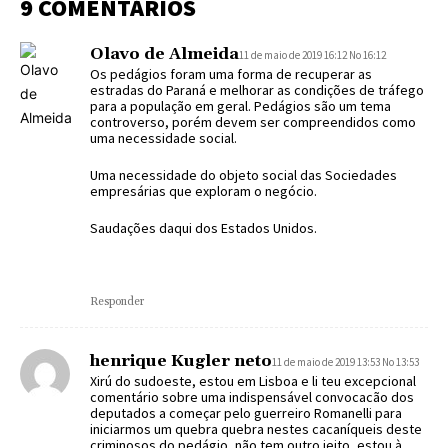
9 COMENTÁRIOS
Olavo de Almeida
11 de maio de 2019 16:12 No 16:12
Os pedágios foram uma forma de recuperar as
estradas do Paraná e melhorar as condições de tráfego
para a população em geral. Pedágios são um tema
controverso, porém devem ser compreendidos como
uma necessidade social.
Uma necessidade do objeto social das Sociedades
empresárias que exploram o negócio.
Saudações daqui dos Estados Unidos.
Responder
henrique Kugler neto
11 de maio de 2019 13:53 No 13:53
Xirú do sudoeste, estou em Lisboa e li teu excepcional
comentário sobre uma indispensável convocacão dos
deputados a começar pelo guerreiro Romanelli para
iniciarmos um quebra quebra nestes cacaníqueis deste
criminosos do pedágio, não tem outro jeito, estou à