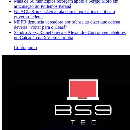
Mais de 50 municípios reforçam apoio a Sergio Moro em
articulação do Podemos Paraná
Na ACP, Romeu Zema fala com empresários e critica o
governo federal
MPPR denuncia vereadora por ofensa ao dizer que colega
deveria “voltar para o Ceará”
Sandro Alex, Rafael Greca e Alexandre Curi ouvem eleitores
no Calçadão da XV em Curitiba
Contraponto