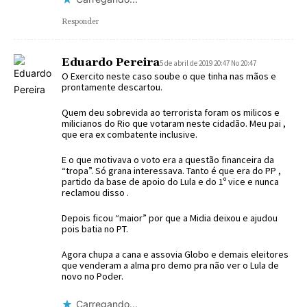
Responder
Eduardo Pereira
5 de abril de 2019 20:47 No 20:47
O Exercito neste caso soube o que tinha nas mãos e
prontamente descartou.
Quem deu sobrevida ao terrorista foram os milicos e
milicianos do Rio que votaram neste cidadão. Meu pai ,
que era ex combatente inclusive.
E o que motivava o voto era a questão financeira da
“tropa”. Só grana interessava. Tanto é que era do PP ,
partido da base de apoio do Lula e do 1º vice e nunca
reclamou disso .
Depois ficou “maior” por que a Midia deixou e ajudou
pois batia no PT.
Agora chupa a cana e assovia Globo e demais eleitores
que venderam a alma pro demo pra não ver o Lula de
novo no Poder.
Carregando...