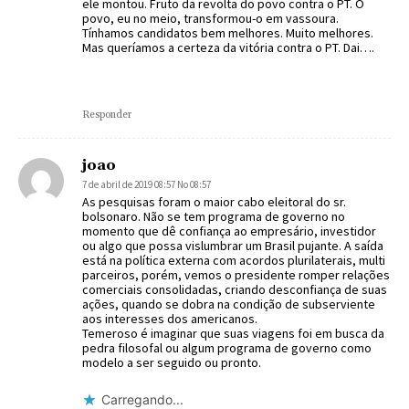
ele montou. Fruto da revolta do povo contra o PT. O
povo, eu no meio, transformou-o em vassoura.
Tínhamos candidatos bem melhores. Muito melhores.
Mas queríamos a certeza da vitória contra o PT. Dai….
Responder
joao
7 de abril de 2019 08:57 No 08:57
As pesquisas foram o maior cabo eleitoral do sr.
bolsonaro. Não se tem programa de governo no
momento que dê confiança ao empresário, investidor
ou algo que possa vislumbrar um Brasil pujante. A saída
está na política externa com acordos plurilaterais, multi
parceiros, porém, vemos o presidente romper relações
comerciais consolidadas, criando desconfiança de suas
ações, quando se dobra na condição de subserviente
aos interesses dos americanos.
Temeroso é imaginar que suas viagens foi em busca da
pedra filosofal ou algum programa de governo como
modelo a ser seguido ou pronto.
Carregando...