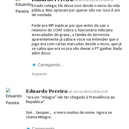
Errado colega; Ele disse isso desde o inicio da vida
pública. Mas optaram por querer não ver. Isso é ato
de vontade.
Pede pro MP explicar por que antes de sair o
relatorio do COAF sobre o funcionário miliciano
arrecadador de grana , a familia do terrorista
aparentemente já sabia e voce vai entender que o
jogo era com cartas marcadas desde o inicio, que já
se sabia que era so pra não deixar o PT ganhar. Nada
além disso.
Carregando...
Responder
Eduardo Pereira
5 de abril de 2019 21:00 No 21:00
“era um “milagre” ele ter chegado à Presidência da
República”
Sim .. taoquei , . o moro mudou de nome. Agora se
chama Milagre.
Carregando...