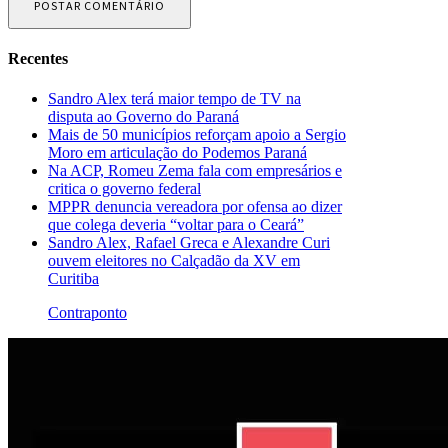
Recentes
Sandro Alex terá maior tempo de TV na
disputa ao Governo do Paraná
Mais de 50 municípios reforçam apoio a Sergio
Moro em articulação do Podemos Paraná
Na ACP, Romeu Zema fala com empresários e
critica o governo federal
MPPR denuncia vereadora por ofensa ao dizer
que colega deveria “voltar para o Ceará”
Sandro Alex, Rafael Greca e Alexandre Curi
ouvem eleitores no Calçadão da XV em
Curitiba
Contraponto