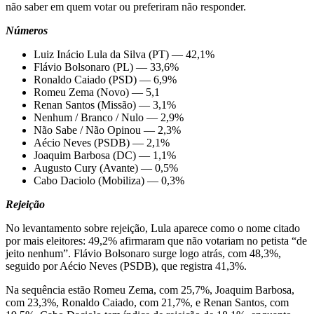
não saber em quem votar ou preferiram não responder.
Números
Luiz Inácio Lula da Silva (PT) — 42,1%
Flávio Bolsonaro (PL) — 33,6%
Ronaldo Caiado (PSD) — 6,9%
Romeu Zema (Novo) — 5,1
Renan Santos (Missão) — 3,1%
Nenhum / Branco / Nulo — 2,9%
Não Sabe / Não Opinou — 2,3%
Aécio Neves (PSDB) — 2,1%
Joaquim Barbosa (DC) — 1,1%
Augusto Cury (Avante) — 0,5%
Cabo Daciolo (Mobiliza) — 0,3%
Rejeição
No levantamento sobre rejeição, Lula aparece como o nome citado
por mais eleitores: 49,2% afirmaram que não votariam no petista “de
jeito nenhum”. Flávio Bolsonaro surge logo atrás, com 48,3%,
seguido por Aécio Neves (PSDB), que registra 41,3%.
Na sequência estão Romeu Zema, com 25,7%, Joaquim Barbosa,
com 23,3%, Ronaldo Caiado, com 21,7%, e Renan Santos, com