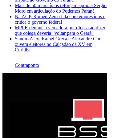
Mais de 50 municípios reforçam apoio a Sergio
Moro em articulação do Podemos Paraná
Na ACP, Romeu Zema fala com empresários e
critica o governo federal
MPPR denuncia vereadora por ofensa ao dizer
que colega deveria “voltar para o Ceará”
Sandro Alex, Rafael Greca e Alexandre Curi
ouvem eleitores no Calçadão da XV em
Curitiba
Contraponto