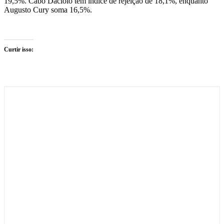
19,5%. Cabo Daciolo tem índice de rejeição de 18,1%, enquanto
Augusto Cury soma 16,5%.
Curtir isso: