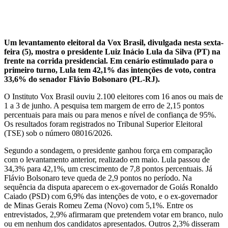
Um levantamento eleitoral da Vox Brasil, divulgada nesta sexta-
feira (5), mostra o presidente Luiz Inácio Lula da Silva (PT) na
frente na corrida presidencial. Em cenário estimulado para o
primeiro turno, Lula tem 42,1% das intenções de voto, contra
33,6% do senador Flávio Bolsonaro (PL-RJ).
O Instituto Vox Brasil ouviu 2.100 eleitores com 16 anos ou mais de
1 a 3 de junho. A pesquisa tem margem de erro de 2,15 pontos
percentuais para mais ou para menos e nível de confiança de 95%.
Os resultados foram registrados no Tribunal Superior Eleitoral
(TSE) sob o número 08016/2026.
Segundo a sondagem, o presidente ganhou força em comparação
com o levantamento anterior, realizado em maio. Lula passou de
34,3% para 42,1%, um crescimento de 7,8 pontos percentuais. Já
Flávio Bolsonaro teve queda de 2,9 pontos no período. Na
sequência da disputa aparecem o ex-governador de Goiás Ronaldo
Caiado (PSD) com 6,9% das intenções de voto, e o ex-governador
de Minas Gerais Romeu Zema (Novo) com 5,1%. Entre os
entrevistados, 2,9% afirmaram que pretendem votar em branco, nulo
ou em nenhum dos candidatos apresentados. Outros 2,3% disseram