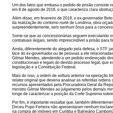
Um dos fatos que embasa o pedido de prisão consiste n
em 8 de agosto de 2018, o que caracteriza clara obstruç
Além disso, em fevereiro de 2018, o ex-governador Bet
da realização do contorno norte de Londrina, obra orçad
surpreendentemente, sem nenhum ônus para a concessi
Some-se que as concessionárias seguem executando os c
contratuais ilegais, sendo imprescindível a prisão para
Ainda, diferentemente do alegado pela defesa, o STF ja
face do ex-governador ou de pessoas a ele relacionadas.
Gilmar Mendes, atendendo a um pedido endereçado diret
constitucionais e legais do devido processo legal, que ex
legislação e a Constituição Federal.
Mais do isso, a ordem de soltura anterior na operação I
relator original que deveria analisar as referidas orden
recursos apresentados pela Procuradoria Geral da Repú
ministro Gilmar Mendes ao julgamento pelos demais mini
longe de caracterizar a posição da Corte Suprema sobre
Por fim, é importante ressaltar que, também diferenteme
Dirceu Pupo Ferreira não apresentaram nenhum esclare
na compra de imóveis em Curitiba e Balneário Cambori