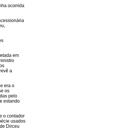
nha ocorrida
ncessionária
eu,
es
retada em
inistro
os
prevê a
e era o
se os
idas pelo
 e estando
e o contador
pécie usados
de Dirceu