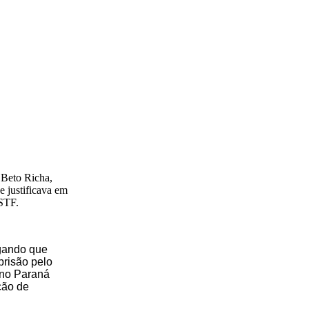
 Beto Richa,
e justificava em
 STF.
egando que
prisão pelo
 no Paraná
ção de