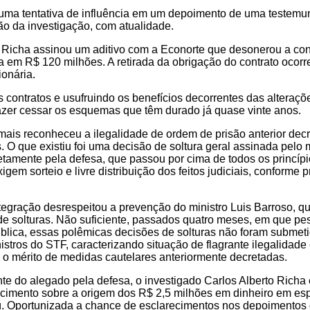
uma tentativa de influência em um depoimento de uma testemu
ão da investigação, com atualidade.
o Richa assinou um aditivo com a Econorte que desonerou a co
a em R$ 120 milhões. A retirada da obrigação do contrato ocorr
onária.
ontratos e usufruindo os benefícios decorrentes das alteraçõ
 fazer cessar os esquemas que têm durado já quase vinte anos.
mais reconheceu a ilegalidade de ordem de prisão anterior dec
 O que existiu foi uma decisão de soltura geral assinada pelo m
amente pela defesa, que passou por cima de todos os princípi
igem sorteio e livre distribuição dos feitos judiciais, conforme 
ntegração desrespeitou a prevenção do ministro Luis Barroso, qu
s de solturas. Não suficiente, passados quatro meses, em que pe
blica, essas polêmicas decisões de solturas não foram submet
stros do STF, caracterizando situação de flagrante ilegalidade
 o mérito de medidas cautelares anteriormente decretadas.
nte do alegado pela defesa, o investigado Carlos Alberto Richa 
cimento sobre a origem dos R$ 2,5 milhões em dinheiro em es
ú. Oportunizada a chance de esclarecimentos nos depoimentos 