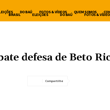
LEIÇÕES
DO BAÚ
FOTOS & VÍDEOS
QUEM SOMOS
CO
BRASIL
ELEIÇÕES
DO BAÚ
FOTOS & VÍDEO
bate defesa de Beto Ri
Compartilhe