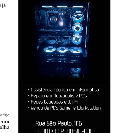
 já
artigo
 com
olha