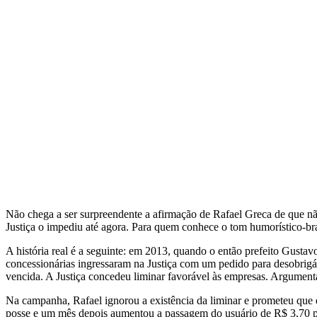
Não chega a ser surpreendente a afirmação de Rafael Greca de que não 
Justiça o impediu até agora. Para quem conhece o tom humorístico-brav
A história real é a seguinte: em 2013, quando o então prefeito Gustavo 
concessionárias ingressaram na Justiça com um pedido para desobrigá
vencida. A Justiça concedeu liminar favorável às empresas. Argumentav
Na campanha, Rafael ignorou a existência da liminar e prometeu que
posse e um mês depois aumentou a passagem do usuário de R$ 3,70 pa