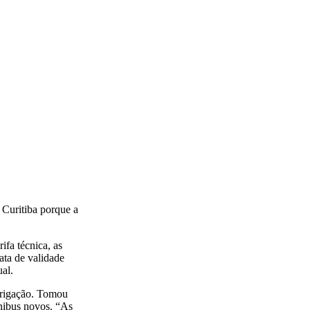
 Curitiba porque a
ifa técnica, as
ata de validade
ual.
brigação. Tomou
nibus novos. “As