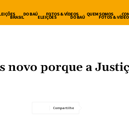
LEIÇÕES
DO BAÚ
FOTOS & VÍDEOS
QUEM SOMOS
CO
BRASIL
ELEIÇÕES
DO BAÚ
FOTOS & VÍDEO
s novo porque a Justi
Compartilhe