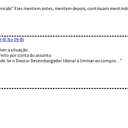
 vencida” Eles mentem antes, mentem depois, continuam mentind
9:45 No 09:45
er a situação.
eito por conta do assunto.
ede. Se o Doutor Desembargador liberar a liminar eu compro…”
mentário: