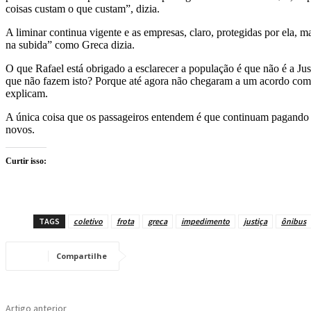
coisas custam o que custam”, dizia.
A liminar continua vigente e as empresas, claro, protegidas por ela,
na subida” como Greca dizia.
O que Rafael está obrigado a esclarecer a população é que não é a Ju
que não fazem isto? Porque até agora não chegaram a um acordo com a
explicam.
A única coisa que os passageiros entendem é que continuam pagando R$ 
novos.
Curtir isso:
TAGS
coletivo
frota
greca
impedimento
justiça
ônibus
Compartilhe
Artigo anterior