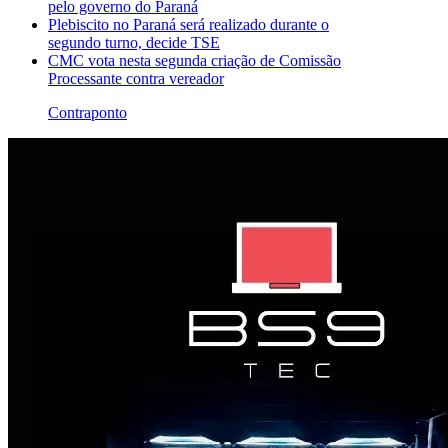
pelo governo do Paraná
Plebiscito no Paraná será realizado durante o
segundo turno, decide TSE
CMC vota nesta segunda criação de Comissão
Processante contra vereador
Contraponto