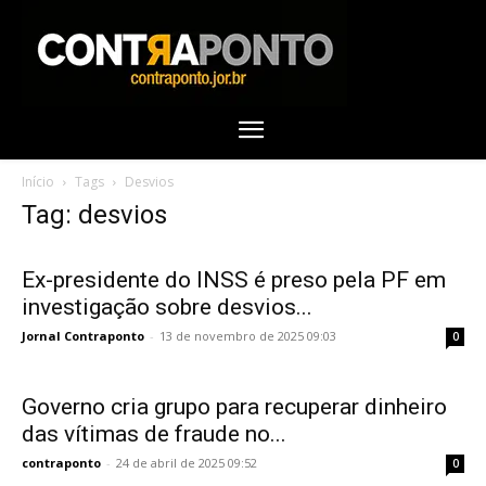
Início
Tags
Desvios
Tag: desvios
Ex-presidente do INSS é preso pela PF em
investigação sobre desvios...
Jornal Contraponto
-
13 de novembro de 2025 09:03
0
Governo cria grupo para recuperar dinheiro
das vítimas de fraude no...
contraponto
-
24 de abril de 2025 09:52
0