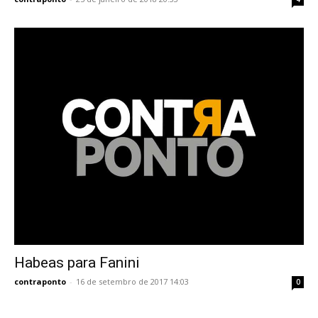
Habeas para Fanini
contraponto
-
16 de setembro de 2017 14:03
0