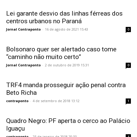
Lei garante desvio das linhas férreas dos
centros urbanos no Paraná
Jornal Contraponto
-
16 de agosto de 2021 15:43
0
Bolsonaro quer ser alertado caso tome
“caminho não muito certo”
Jornal Contraponto
-
2 de outubro de 2019 15:31
0
TRF4 manda prosseguir ação penal contra
Beto Richa
contraponto
-
4 de setembro de 2018 13:12
1
Quadro Negro: PF aperta o cerco ao Palácio
Iguaçu
contraponto
-
25 de janeiro de 2018 20:33
4