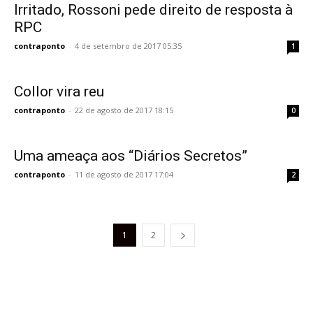
Irritado, Rossoni pede direito de resposta à
RPC
contraponto
-
4 de setembro de 2017 05:35
1
Collor vira reu
contraponto
-
22 de agosto de 2017 18:15
0
Uma ameaça aos “Diários Secretos”
contraponto
-
11 de agosto de 2017 17:04
2
1
2