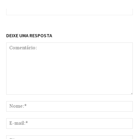
DEIXE UMA RESPOSTA
Comentário:
No
E-
mai
Sit