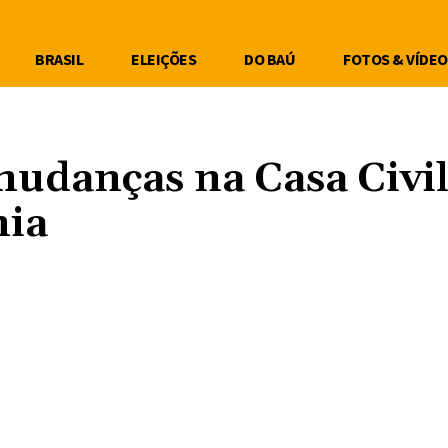
BRASIL
ELEIÇÕES
DO BAÚ
FOTOS & VÍDEO
udanças na Casa Civil
nia
Compartilhe