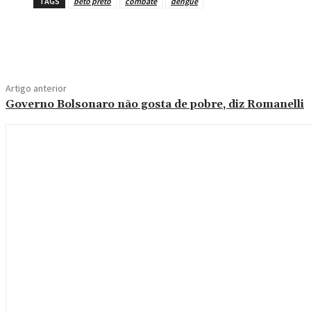
TAGS
beto preto
combate
dengue
Compartilhe
Artigo anterior
Governo Bolsonaro não gosta de pobre, diz Romanelli