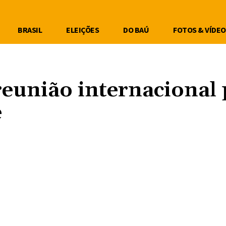
BRASIL
ELEIÇÕES
DO BAÚ
FOTOS & VÍDEO
 reunião internacional
e
Compartilhe