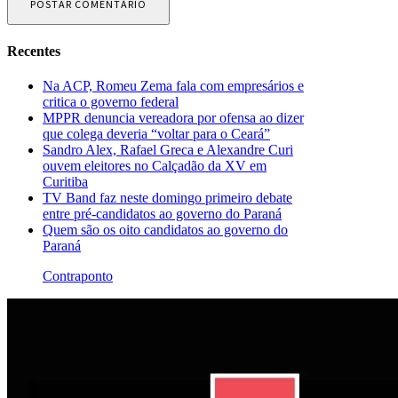
Recentes
Na ACP, Romeu Zema fala com empresários e
critica o governo federal
MPPR denuncia vereadora por ofensa ao dizer
que colega deveria “voltar para o Ceará”
Sandro Alex, Rafael Greca e Alexandre Curi
ouvem eleitores no Calçadão da XV em
Curitiba
TV Band faz neste domingo primeiro debate
entre pré-candidatos ao governo do Paraná
Quem são os oito candidatos ao governo do
Paraná
Contraponto