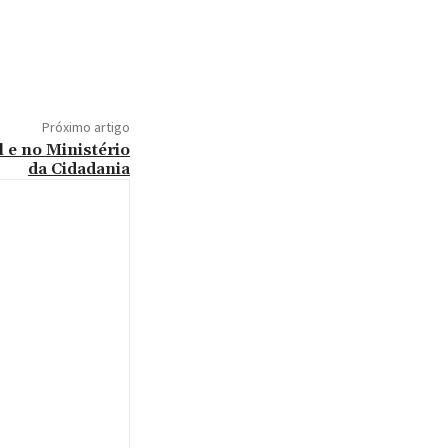
Próximo artigo
 e no Ministério
da Cidadania