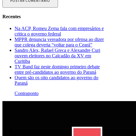
Recentes
Na ACP, Romeu Zema fala com empresários e
critica o governo federal
MPPR denuncia vereadora por ofensa ao dizer
que colega deveria “voltar para o Ceará”
Sandro Alex, Rafael Greca e Alexandre Curi
ouvem eleitores no Calçadão da XV em
Curitiba
TV Band faz neste domingo primeiro debate
entre pré-candidatos ao governo do Paraná
Quem são os oito candidatos ao governo do
Paraná
Contraponto