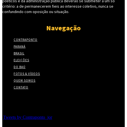
políticos e da administração pública deverão se submeter a um só
critério: a de permanecerem fieis ao interesse coletivo, nunca se
confundindo com oposição ou situação.
Navegação
CONTRAPONTO
PARANÁ
BRASIL
ELEIÇÕES
DO BAÚ
FOTOS & VÍDEOS
QUEM SOMOS
CONTATO
Twitter
Tweets by Contraponto_jor