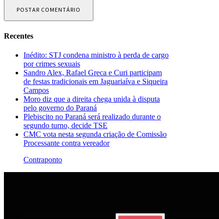
Recentes
Inédito: STJ condena ministro à perda de cargo
por crimes sexuais
Sandro Alex, Rafael Greca e Curi participam
de festas tradicionais em Jaguariaíva e Siqueira
Campos
Moro diz que a direita chega unida à disputa
pelo governo do Paraná
Plebiscito no Paraná será realizado durante o
segundo turno, decide TSE
CMC vota nesta segunda criação de Comissão
Processante contra vereador
Contraponto