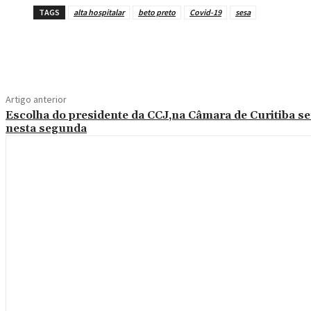
TAGS
alta hospitalar
beto preto
Covid-19
sesa
Compartilhe
Artigo anterior
Escolha do presidente da CCJ,na Câmara de Curitiba se
nesta segunda