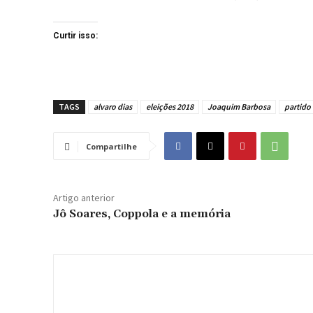
Curtir isso:
TAGS
alvaro dias
eleições 2018
Joaquim Barbosa
partido
Compartilhe
Artigo anterior
Jô Soares, Coppola e a memória