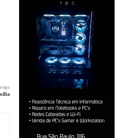
artigo
sília