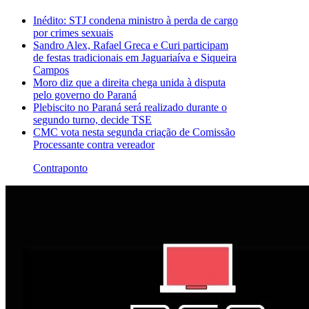
Inédito: STJ condena ministro à perda de cargo
por crimes sexuais
Sandro Alex, Rafael Greca e Curi participam
de festas tradicionais em Jaguariaíva e Siqueira
Campos
Moro diz que a direita chega unida à disputa
pelo governo do Paraná
Plebiscito no Paraná será realizado durante o
segundo turno, decide TSE
CMC vota nesta segunda criação de Comissão
Processante contra vereador
Contraponto