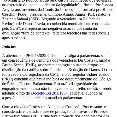
“O Ministério Público arquivou o caso e reconheceu que eu estava
no exercício do mandato, dentro da legalidade”, afirmou Professora
Angela aos membros da Comissão Processante, formada por Renan
Ceschin (Pode), presidente, Olimpio Araujo Junior (PL), relator, e
Zezinho Sabará (PSD). Segundo a vereadora, “a Política de
Redução de Danos é séria, reconhecida mundialmente e orientada
pelo SUS”, e a repercussão negativa ocorreu por conta da
divulgação “fora de contexto” feita por terceiros nas redes sociais
após o evento.
Indícios
A abertura do PED 1/2025-CP, que investiga a parlamentar, se deu
em consequência de denúncia dos vereadores Da Costa (União) e
Bruno Secco (PMB), que viram apologia ao uso de drogas na
distribuição da cartilha sobre Política de Redução de Danos. O caso
foi levado à Corregedoria da CMC, e o corregedor Sidnei Toaldo
(PRD) concluiu que havia indícios de descumprimento do Código
de Ética e Decoro Parlamentar. Em razão da gravidade do
enquadramento, o caso não foi levado ao Conselho de Ética, sendo
adotado o rito do
Decreto-Lei 201/1967
, aplicável quando há
a possibilidade de perda do mandato parlamentar.
Com a oitiva da Professora Angela na Comissão Processante, é
considerada encerrada a fase de produção de provas do Processo
Ético-Disciplinar (PED), que teve a tomada dos depoimentos dos