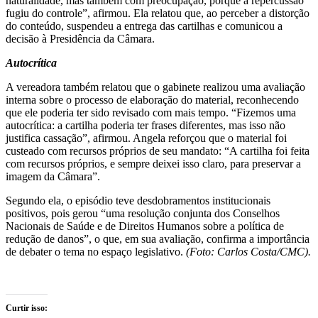
naturalidade, mas também com preocupação, porque a repercussão
fugiu do controle”, afirmou. Ela relatou que, ao perceber a distorção
do conteúdo, suspendeu a entrega das cartilhas e comunicou a
decisão à Presidência da Câmara.
Autocrítica
A vereadora também relatou que o gabinete realizou uma avaliação
interna sobre o processo de elaboração do material, reconhecendo
que ele poderia ter sido revisado com mais tempo. “Fizemos uma
autocrítica: a cartilha poderia ter frases diferentes, mas isso não
justifica cassação”, afirmou. Angela reforçou que o material foi
custeado com recursos próprios de seu mandato: “A cartilha foi feita
com recursos próprios, e sempre deixei isso claro, para preservar a
imagem da Câmara”.
Segundo ela, o episódio teve desdobramentos institucionais
positivos, pois gerou “uma resolução conjunta dos Conselhos
Nacionais de Saúde e de Direitos Humanos sobre a política de
redução de danos”, o que, em sua avaliação, confirma a importância
de debater o tema no espaço legislativo.
(Foto: Carlos Costa/CMC).
Curtir isso: