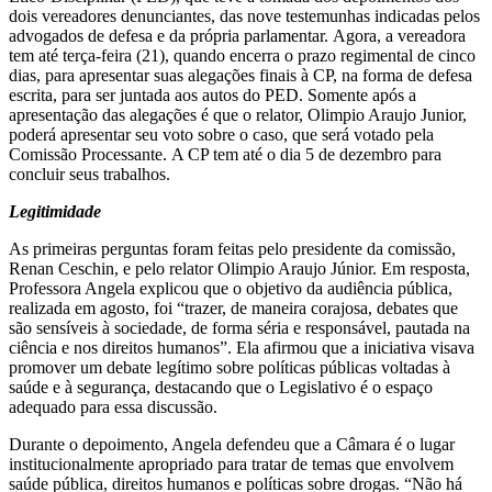
dois vereadores denunciantes, das nove testemunhas indicadas pelos
advogados de defesa e da própria parlamentar. Agora, a vereadora
tem até terça-feira (21), quando encerra o prazo regimental de cinco
dias, para apresentar suas alegações finais à CP, na forma de defesa
escrita, para ser juntada aos autos do PED. Somente após a
apresentação das alegações é que o relator, Olimpio Araujo Junior,
poderá apresentar seu voto sobre o caso, que será votado pela
Comissão Processante. A CP tem até o dia 5 de dezembro para
concluir seus trabalhos.
Legitimidade
As primeiras perguntas foram feitas pelo presidente da comissão,
Renan Ceschin, e pelo relator Olimpio Araujo Júnior. Em resposta,
Professora Angela explicou que o objetivo da audiência pública,
realizada em agosto, foi “trazer, de maneira corajosa, debates que
são sensíveis à sociedade, de forma séria e responsável, pautada na
ciência e nos direitos humanos”. Ela afirmou que a iniciativa visava
promover um debate legítimo sobre políticas públicas voltadas à
saúde e à segurança, destacando que o Legislativo é o espaço
adequado para essa discussão.
Durante o depoimento, Angela defendeu que a Câmara é o lugar
institucionalmente apropriado para tratar de temas que envolvem
saúde pública, direitos humanos e políticas sobre drogas. “Não há